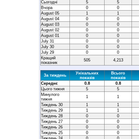
Сьогодні
5
5
Вчора
0
0
August 05
1
1
August 04
0
0
August 03
0
0
August 02
0
0
August 01
0
0
July 31
0
0
July 30
0
0
July 29
0
0
Кращий
505
4,213
показник
Унікальних
Всього
За тиждень
показів
показів
Середнє
0.8
0.8
Цього тижня
5
5
Минулого
1
1
тижня
Тиждень 30
1
1
Тиждень 29
1
1
Тиждень 28
0
0
Тиждень 27
0
0
Тиждень 26
0
0
Тиждень 25
0
0
Тиждень 24
0
0