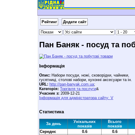
Рейтинг
Додати сайт
Пан Баняк - посуд та по
Інформація
Опис:
Набори посуди, ножі, сковорідки, чайники,
гусятниці, столові набори, кухонні аксесуари та ін.
URL:
http://pan-banyak.com.ua
;
Категорія:
Торгівля та послуги
&
Учасник з:
2009-12-21
Інформація для адміністратора сайту: V
Статистика
Унікальних
Всього
За день
показів
показів
Середнє
0.6
0.6