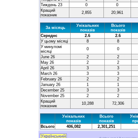
Тиждень 23
0
0
Кращий
2,855
20,961
показник
Унікальних
Всього
За місяць
показів
показів
Середнє
2.6
2.6
У цьому місяці
8
8
У минуломі
0
0
місяці
June 26
2
2
May 26
2
2
April 26
3
3
March 26
3
3
February 26
2
2
January 26
1
1
December 25
3
3
November 25
2
2
Кращий
10,288
72,306
показник
Унікальних
Всього
Уні
показів
показів
пр
Всього
406,082
2,301,251