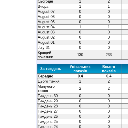
Сьогодні
2
2
Вчора
1
1
August 07
0
0
August 06
0
0
August 05
0
0
August 04
1
1
August 03
0
0
August 02
0
0
August 01
0
0
July 31
0
0
Кращий
130
233
показник
Унікальних
Всього
За тиждень
показів
показів
Середнє
0.4
0.4
Цього тижня
2
2
Минулого
2
2
тижня
Тиждень 30
0
0
Тиждень 29
0
0
Тиждень 28
0
0
Тиждень 27
0
0
Тиждень 26
0
0
Тиждень 25
0
0
Тиждень 24
0
0