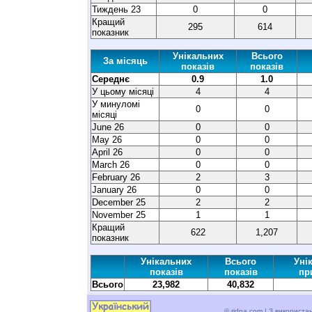
Тиждень 23
0
0
Кращий
295
614
показник
Унікальних
Всього
За місяць
показів
показів
Середнє
0.9
1.0
У цьому місяці
4
4
У минуломі
0
0
місяці
June 26
0
0
May 26
0
0
April 26
0
0
March 26
0
0
February 26
2
3
January 26
0
0
December 25
2
2
November 25
1
1
Кращий
622
1,207
показник
Унікальних
Всього
Уні
показів
показів
пр
Всього
23,982
40,832
© ridna.com | З використ