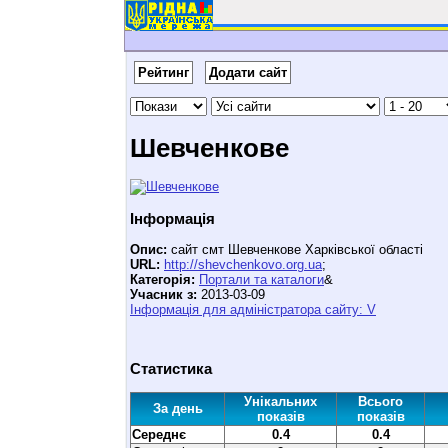
Рейтинг
Додати сайт
Шевченкове
Інформація
Опис:
сайт смт Шевченкове Харківської області
URL:
http://shevchenkovo.org.ua
;
Категорія:
Портали та каталоги
&
Учасник з:
2013-03-09
Інформація для адміністратора сайту: V
Статистика
Унікальних
Всього
За день
показів
показів
Середнє
0.4
0.4