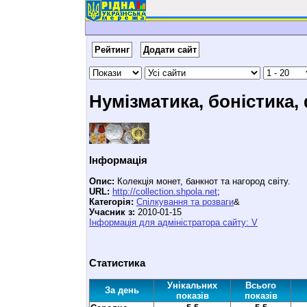
Рейтинг
Додати сайт
Нумізматика, боністика,
Інформація
Опис:
Колекція монет, банкнот та нагород світу.
URL:
http://collection.shpola.net
;
Категорія:
Спілкування та розваги
&
Учасник з:
2010-01-15
Інформація для адміністратора сайту: V
Статистика
Унікальних
Всього
За день
показів
показів