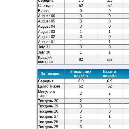
Середнє
5.5
5.5
Сьогодні
52
52
Вчора
0
0
August 06
0
0
August 05
0
0
August 04
0
0
August 03
1
1
August 02
0
0
August 01
1
1
July 31
0
0
July 30
1
1
Кращий
82
267
показник
Унікальних
Всього
За тиждень
показів
показів
Середнє
6.9
6.9
Цього тижня
52
52
Минулого
2
2
тижня
Тиждень 30
2
2
Тиждень 29
3
3
Тиждень 28
3
3
Тиждень 27
1
1
Тиждень 26
2
2
Тиждень 25
3
3