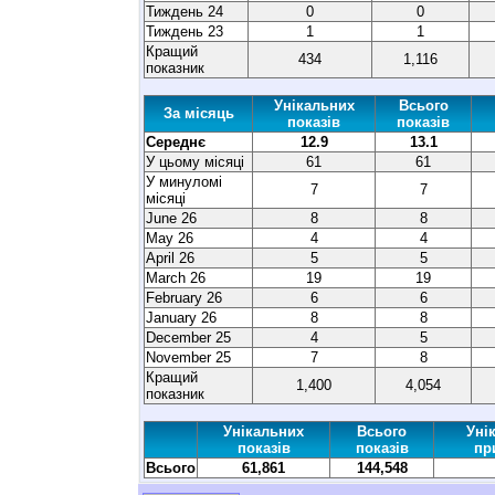
Тиждень 24
0
0
Тиждень 23
1
1
Кращий
434
1,116
показник
Унікальних
Всього
За місяць
показів
показів
Середнє
12.9
13.1
У цьому місяці
61
61
У минуломі
7
7
місяці
June 26
8
8
May 26
4
4
April 26
5
5
March 26
19
19
February 26
6
6
January 26
8
8
December 25
4
5
November 25
7
8
Кращий
1,400
4,054
показник
Унікальних
Всього
Уні
показів
показів
пр
Всього
61,861
144,548