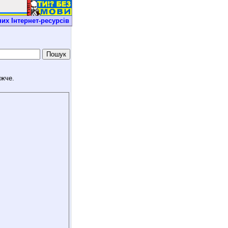
их Iнтернет-ресурсiв
ижче.