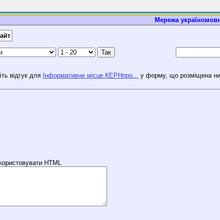
Мережа україномовн
айт
сіть відгук для
Інформативне місце КЕРНпро...
у форму, що розміщена н
використовувати HTML