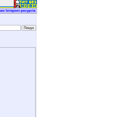
их Iнтернет-ресурсiв