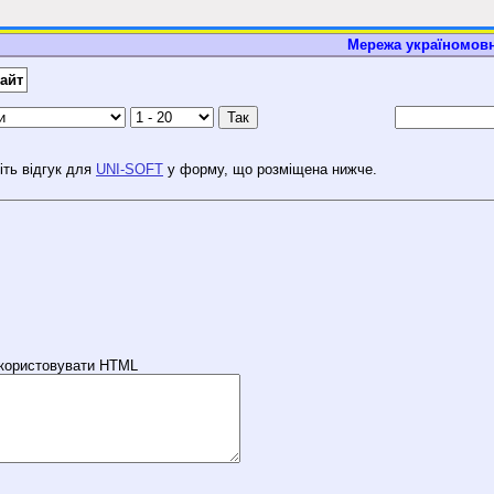
Мережа україномовн
айт
сіть відгук для
UNI-SOFT
у форму, що розміщена нижче.
використовувати HTML