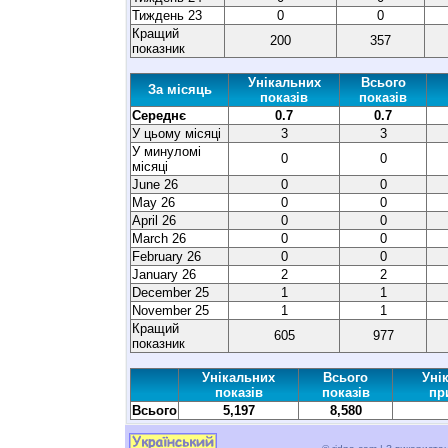
Тиждень 23
0
0
Кращий
200
357
показник
Унікальних
Всього
За місяць
показів
показів
Середнє
0.7
0.7
У цьому місяці
3
3
У минуломі
0
0
місяці
June 26
0
0
May 26
0
0
April 26
0
0
March 26
0
0
February 26
0
0
January 26
2
2
December 25
1
1
November 25
1
1
Кращий
605
977
показник
Унікальних
Всього
Уні
показів
показів
пр
Всього
5,197
8,580