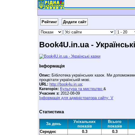
Рейтинг
Додати сайт
Book4U.in.ua - Українськ
Інформація
Опис:
Бібілотека українських казок. Ми допоможем
процвітати українській мові.
URL:
http://book4u.in.ua
;
Категорія:
Культура та мистецтво
&
Учасник з:
2012-08-09
Інформація для адміністратора сайту: V
Статистика
Унікальних
Всього
За день
показів
показів
Середнє
0.3
0.3