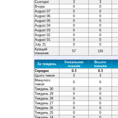
Сьогодні
3
3
Вчора
0
0
August 07
0
0
August 06
0
0
August 05
0
0
August 04
0
0
August 03
0
0
August 02
0
0
August 01
0
0
July 31
0
0
Кращий
57
116
показник
Унікальних
Всього
За тиждень
показів
показів
Середнє
0.3
0.3
Цього тижня
3
3
Минулого
0
0
тижня
Тиждень 30
0
0
Тиждень 29
0
0
Тиждень 28
0
0
Тиждень 27
0
0
Тиждень 26
0
0
Тиждень 25
0
0
Тиждень 24
0
0