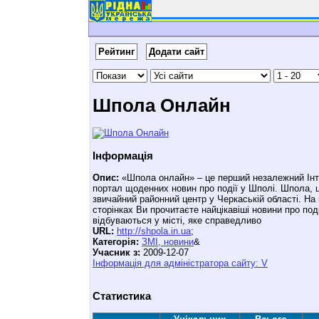
Рейтинг
Додати сайт
Шпола Онлайн
Інформація
Опис:
«Шпола онлайн» – це перший незалежний Інт
портал щоденних новин про події у Шполі. Шпола, 
звичайний районний центр у Черкаській області. На
сторінках Ви прочитаєте найцікавіші новини про події
відбуваються у місті, яке справедливо
URL:
http://shpola.in.ua
;
Категорія:
ЗМІ, новини
&
Учасник з:
2009-12-07
Інформація для адміністратора сайту: V
Статистика