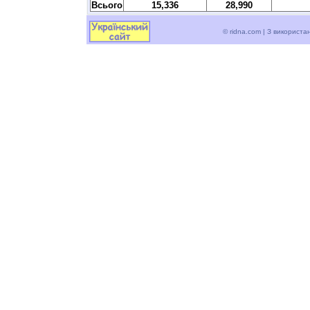
Всього
15,336
28,990
© ridna.com | З використ