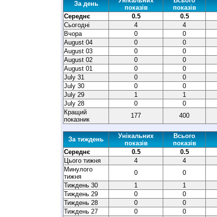
Унікальних
Всього
За день
показів
показів
Середнє
0.5
0.5
Сьогодні
4
4
Вчора
0
0
August 04
0
0
August 03
0
0
August 02
0
0
August 01
0
0
July 31
0
0
July 30
0
0
July 29
1
1
July 28
0
0
Кращий
177
400
показник
Унікальних
Всього
За тиждень
показів
показів
Середнє
0.5
0.5
Цього тижня
4
4
Минулого
0
0
тижня
Тиждень 30
1
1
Тиждень 29
0
0
Тиждень 28
0
0
Тиждень 27
0
0