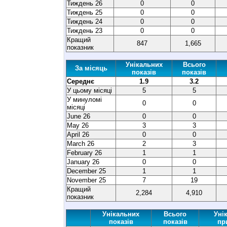
Тиждень 26
0
0
Тиждень 25
0
0
Тиждень 24
0
0
Тиждень 23
0
0
Кращий
847
1,665
показник
Унікальних
Всього
За місяць
показів
показів
Середнє
1.9
3.2
У цьому місяці
5
5
У минуломі
0
0
місяці
June 26
0
0
May 26
3
3
April 26
0
0
March 26
2
3
February 26
1
1
January 26
0
0
December 25
1
1
November 25
7
19
Кращий
2,284
4,910
показник
Унікальних
Всього
Уні
показів
показів
пр