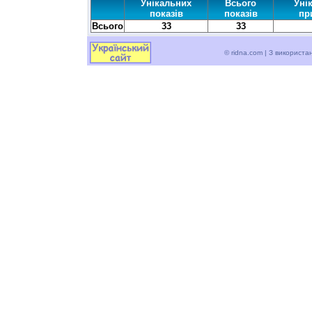
Унікальних
Всього
Уні
показів
показів
пр
Всього
33
33
© ridna.com | З використ