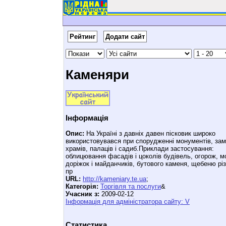
Рейтинг
Додати сайт
Каменяри
Інформація
Опис:
На Україні з давніх давен пісковик широко
використовувався при спорудженні монументів, зам
храмів, палаців і садиб.Приклади застосування:
облицювання фасадів і цоколів будівель, огорож, 
доріжок і майданчиків, бутового каменя, щебеню рі
пр
URL:
http://kameniary.te.ua
;
Категорія:
Торгівля та послуги
&
Учасник з:
2009-02-12
Інформація для адміністратора сайту: V
Статистика