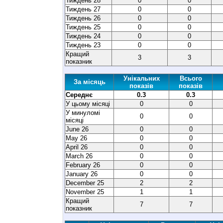
Тиждень 28
0
0
Тиждень 27
0
0
Тиждень 26
0
0
Тиждень 25
0
0
Тиждень 24
0
0
Тиждень 23
0
0
Кращий
3
3
показник
Унікальних
Всього
За місяць
показів
показів
Середнє
0.3
0.3
У цьому місяці
0
0
У минуломі
0
0
місяці
June 26
0
0
May 26
0
0
April 26
0
0
March 26
0
0
February 26
0
0
January 26
0
0
December 25
2
2
November 25
1
1
Кращий
7
7
показник