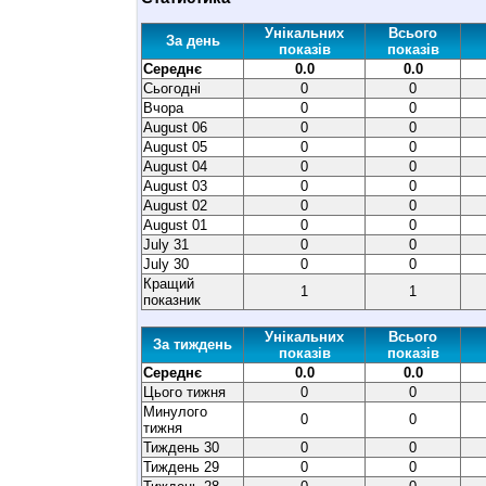
Унікальних
Всього
За день
показів
показів
Середнє
0.0
0.0
Сьогодні
0
0
Вчора
0
0
August 06
0
0
August 05
0
0
August 04
0
0
August 03
0
0
August 02
0
0
August 01
0
0
July 31
0
0
July 30
0
0
Кращий
1
1
показник
Унікальних
Всього
За тиждень
показів
показів
Середнє
0.0
0.0
Цього тижня
0
0
Минулого
0
0
тижня
Тиждень 30
0
0
Тиждень 29
0
0