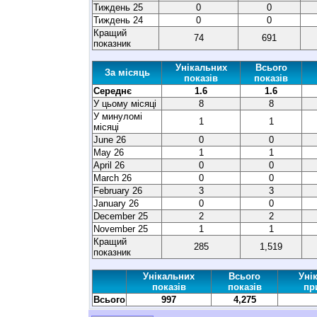
Тиждень 25
0
0
Тиждень 24
0
0
Кращий
74
691
показник
Унікальних
Всього
За місяць
показів
показів
Середнє
1.6
1.6
У цьому місяці
8
8
У минуломі
1
1
місяці
June 26
0
0
May 26
1
1
April 26
0
0
March 26
0
0
February 26
3
3
January 26
0
0
December 25
2
2
November 25
1
1
Кращий
285
1,519
показник
Унікальних
Всього
Уні
показів
показів
пр
Всього
997
4,275