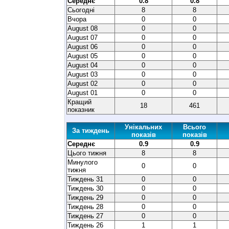
Середнє
0.8
0.8
Сьогодні
8
8
Вчора
0
0
August 08
0
0
August 07
0
0
August 06
0
0
August 05
0
0
August 04
0
0
August 03
0
0
August 02
0
0
August 01
0
0
Кращий
18
461
показник
Унікальних
Всього
За тиждень
показів
показів
Середнє
0.9
0.9
Цього тижня
8
8
Минулого
0
0
тижня
Тиждень 31
0
0
Тиждень 30
0
0
Тиждень 29
0
0
Тиждень 28
0
0
Тиждень 27
0
0
Тиждень 26
1
1