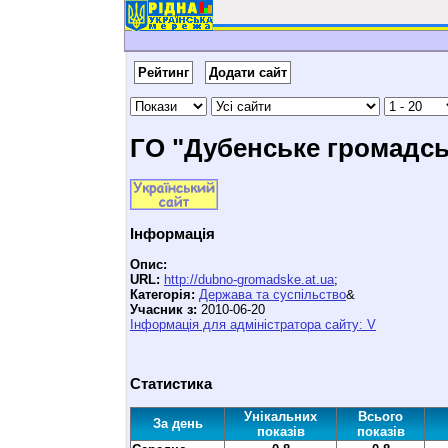
Рейтинг
Додати сайт
ГО "Дубенське громадс
Інформація
Опис:
URL:
http://dubno-gromadske.at.ua
;
Категорія:
Держава та суспільство
&
Учасник з:
2010-06-20
Інформація для адміністратора сайту: V
Статистика
Унікальних
Всього
За день
показів
показів