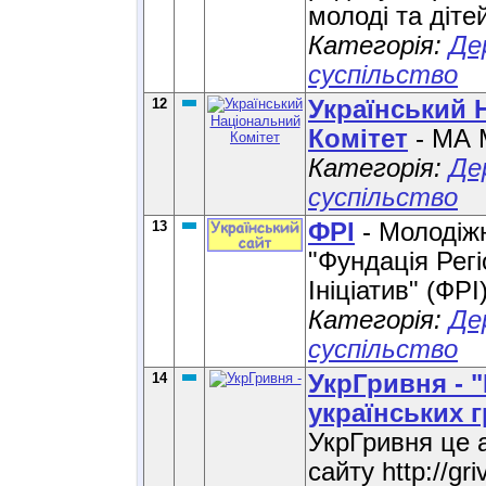
молоді та діте
Категорія:
Де
суспільство
12
Український 
Комітет
- МА 
Категорія:
Де
суспільство
13
ФРІ
- Молодіжн
"Фундація Рег
Ініціатив" (ФР
Категорія:
Де
суспільство
14
УкрГривня - 
українських 
УкрГривня це 
сайту http://gri