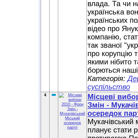
влада. Та чи н
українська во
українських по
відео про Янук
компанію, стат
так званої "ук
про корупцію т
якими нібито т
борються наші
Категорія:
Де
суспільство
4
Місцеві вибо
Змін - Мукач
осередок парт
Мукачівський 
планує стати 