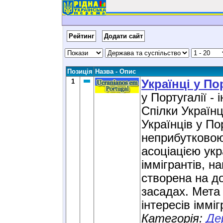
Рейтинг
Додати сайт
Позиція
Назва - Опис
1
Українці у По
у Португалії -
Спілки Українц
Українців у Пор
неприбутково
асоціацією укр
іммігрантів, н
створена на д
засадах. Мета 
інтересів імміг
Категорія:
Де