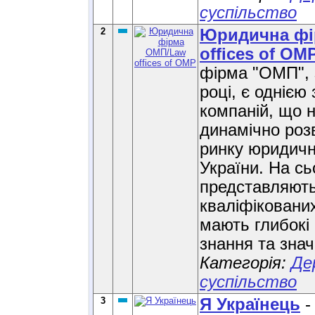
суспільство
2
Юридична фі
offices of OM
фірма "ОМП", 
році, є однією
компаній, що 
динамічно роз
ринку юридичн
України. На сь
представляють
кваліфіковани
мають глибокі
знання та зна
Категорія:
Де
суспільство
3
Я Українець
-