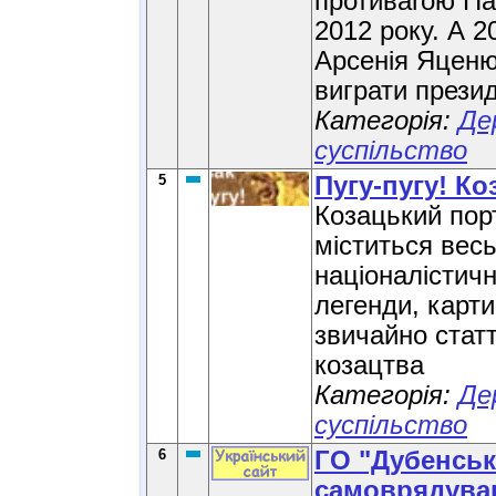
противагою Пар
2012 року. А 2
Арсенія Яценю
виграти презид
Категорія:
Де
суспільство
5
Пугу-пугу! Ко
Козацький пор
міститься весь
націоналістичн
легенди, картин
звичайно статт
козацтва
Категорія:
Де
суспільство
6
ГО "Дубенськ
самоврядува