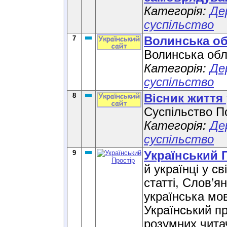
Категорія:
Де
суспільство
7
Волинська об
Волинська обл
Категорія:
Де
суспільство
8
Вісник життя 
Суспільство П
Категорія:
Де
суспільство
9
Український 
й українці у св
статті, Слов’я
українська мов
Український п
розумних читач