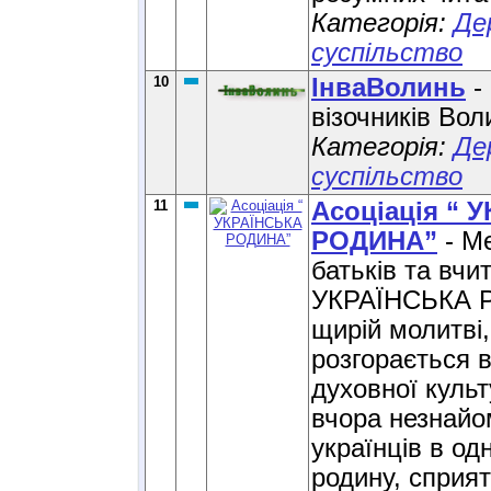
Категорія:
Де
суспільство
10
ІнваВолинь
- 
візочників Вол
Категорія:
Де
суспільство
11
Асоціація “ 
РОДИНА”
- Ме
батьків та вчит
УКРАЇНСЬКА Р
щирій молитві,
розгорається в
духовної культ
вчора незнайо
українців в од
родину, сприя