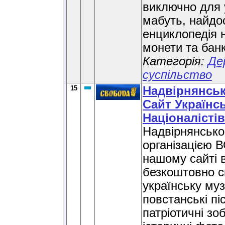
виключно для 
мабуть, найдо
енциклопедія 
монети та банк
Категорія:
Де
суспільство
15
Надвірнянсь
Сайт Українс
Націоналістів
Надвірнянськ
організацією 
нашому сайті 
безкоштовно с
українську муз
повстанські пі
патріотичні зо