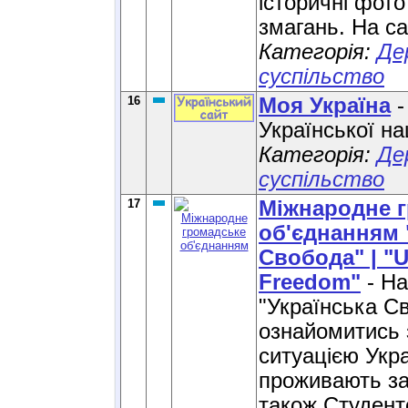
історичні фото
змагань. На с
Категорія:
Де
суспільство
16
Моя Україна
-
Української на
Категорія:
Де
суспільство
17
Міжнародне 
об'єднанням 
Свобода" | "U
Freedom"
- На
"Українська С
ознайомитись 
ситуацією Укра
проживають за
також Студент