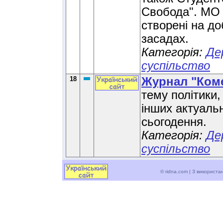
Свобода". МО 
створені на д
засадах.
Категорія:
Де
суспільство
18
Журнал "Ком
тему політики,
інших актуаль
сьогодення.
Категорія:
Де
суспільство
© ridna.com | З використ