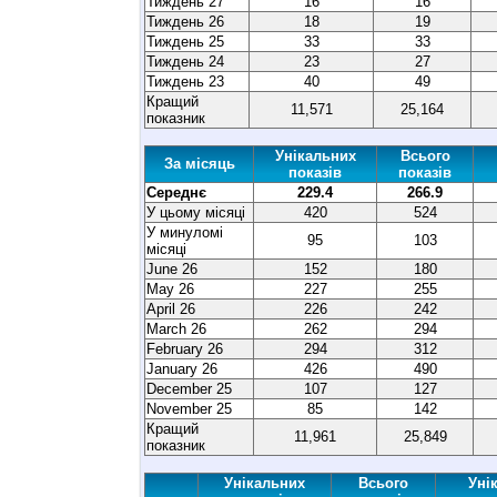
Тиждень 27
16
16
Тиждень 26
18
19
Тиждень 25
33
33
Тиждень 24
23
27
Тиждень 23
40
49
Кращий
11,571
25,164
показник
Унікальних
Всього
За місяць
показів
показів
Середнє
229.4
266.9
У цьому місяці
420
524
У минуломі
95
103
місяці
June 26
152
180
May 26
227
255
April 26
226
242
March 26
262
294
February 26
294
312
January 26
426
490
December 25
107
127
November 25
85
142
Кращий
11,961
25,849
показник
Унікальних
Всього
Уні