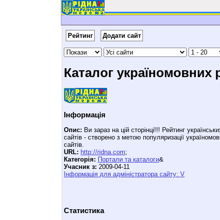
Рейтинг
Додати сайт
Каталог україномовних 
Інформація
Опис:
Ви зараз на цій сторінці!!! Рейтинг українськи
сайтів - створено з метою популяризації україномо
сайтів.
URL:
http://ridna.com
;
Категорія:
Портали та каталоги
&
Учасник з:
2009-04-11
Інформація для адміністратора сайту: V
Статистика