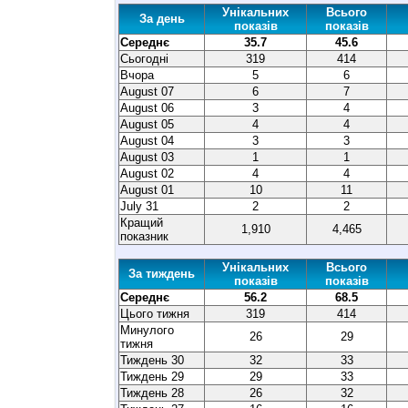
Унікальних
Всього
За день
показів
показів
Середнє
35.7
45.6
Сьогодні
319
414
Вчора
5
6
August 07
6
7
August 06
3
4
August 05
4
4
August 04
3
3
August 03
1
1
August 02
4
4
August 01
10
11
July 31
2
2
Кращий
1,910
4,465
показник
Унікальних
Всього
За тиждень
показів
показів
Середнє
56.2
68.5
Цього тижня
319
414
Минулого
26
29
тижня
Тиждень 30
32
33
Тиждень 29
29
33
Тиждень 28
26
32