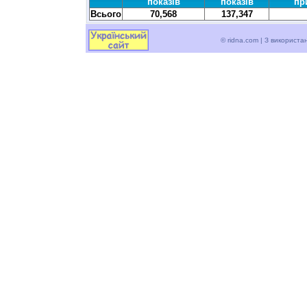
показів
показів
пр
Всього
70,568
137,347
© ridna.com | З використ