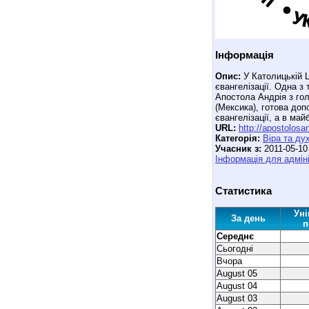
Інформація
Опис:
У Католицькій Ц
євангелізації. Одна з 
Апостола Андрія з го
(Мексика), готова допо
євангелізації, а в май
URL:
http://apostolosa
Категорія:
Віра та ду
Учасник з:
2011-05-10
Інформація для адміні
Статистика
Уні
За день
п
Середнє
Сьогодні
Вчора
August 05
August 04
August 03