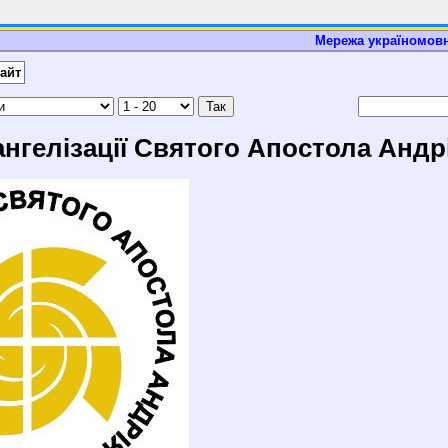
Мережа україномовн
айт
нгелізації Святого Апостола Андр