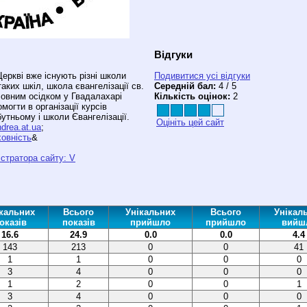
Відгуки
еркві вже існують різні школи
Подивитися усі відгуки
таких шкіл, школа євангелізації св.
Середній бал:
4 / 5
ловним осідком у Гвадалахарі
Кількість оцінок:
2
могти в організації курсів
бутньому і школи Євангелізації.
Оцініть цей сайт
ndrea.at.ua
;
ховність
&
стратора сайту: V
кальних
Всього
Унікальних
Всього
Унікал
оказів
показів
прийшло
прийшло
вийш
16.6
24.9
0.0
0.0
4.4
143
213
0
0
41
1
1
0
0
0
3
4
0
0
0
1
2
0
0
1
3
4
0
0
0