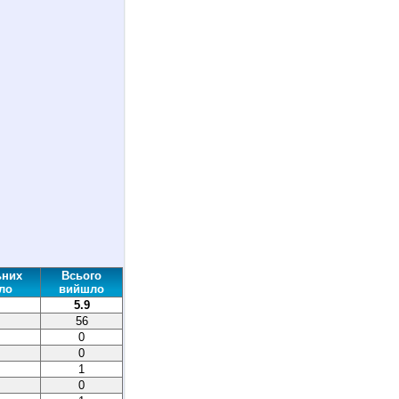
ьних
Всього
ло
вийшло
5.9
56
0
0
1
0