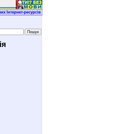
их Iнтернет-ресурсiв
ія