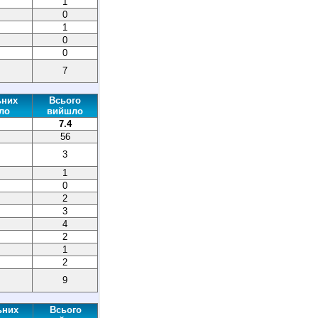
1
0
1
0
0
7
ьних
Всього
ло
вийшло
7.4
56
3
1
0
2
3
4
2
1
2
9
ьних
Всього