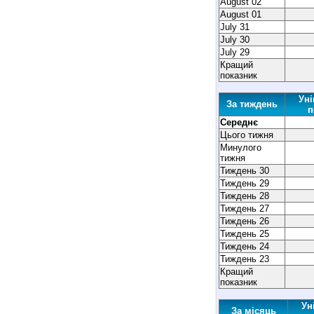
August 02
August 01
July 31
July 30
July 29
Кращий
показник
Уні
За тиждень
п
Середнє
Цього тижня
Минулого
тижня
Тиждень 30
Тиждень 29
Тиждень 28
Тиждень 27
Тиждень 26
Тиждень 25
Тиждень 24
Тиждень 23
Кращий
показник
Ун
За місяць